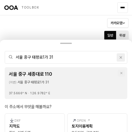
TOOLBOX
50m
카카오맵
일반
위성
지형
지적도
서울 중구 세종대로 110
서울 중구 태평로1가 31
(지번)
37.5666
° N ·
126.9782
° E
이 주소에서 무엇을 해볼까요?
DXF
OPEN ↗
지적도
토지이용계획